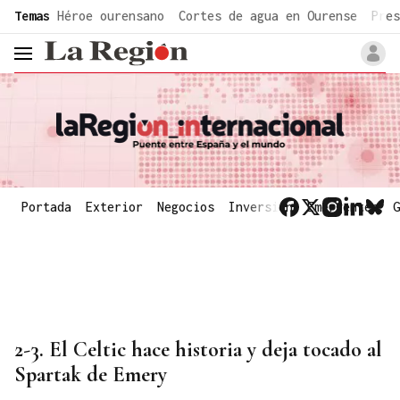
common.go-to-content
Temas
Héroe ourensano
Cortes de agua en Ourense
Pres
header.menu.open
Portada
Exterior
Negocios
Inversión
Emergentes
G
2-3. El Celtic hace historia y deja tocado al
Spartak de Emery