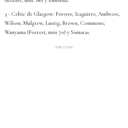
(Kozlov, min. 86) y Emenike.
3 - Celtic de Glasgow: Forster; Izaguirre, Ambrose,
Wilson; Mulgrew, Lustig, Brown, Commons;
Wanyama (Forrest, min 70) y Samaras.