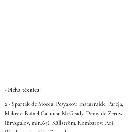
- Ficha técnica:
2 - Spartak de Moscú: Pesyakov, Insaurralde, Pareja,
Makeev; Rafael Carioca, McGeady, Demy de Zeeuw
(Bryzgalov, min.65), Källström, Kombarov; Ari