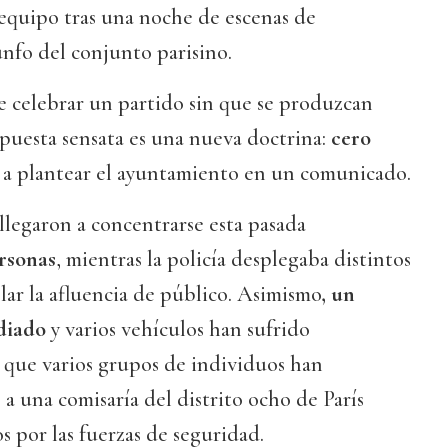
 equipo tras una noche de escenas de
unfo del conjunto parisino.
e celebrar un partido sin que se produzcan
espuesta sensata es una nueva doctrina:
cero
o a plantear el ayuntamiento en un comunicado.
llegaron a concentrarse esta pasada
ersonas
, mientras la policía desplegaba distintos
lar la afluencia de público. Asimismo
, un
ndiado
y varios vehículos han sufrido
 que varios grupos de individuos han
a una comisaría del distrito ocho de París
s por las fuerzas de seguridad.