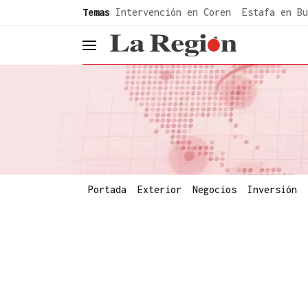
common.go-to-content
Temas
Intervención en Coren
Estafa en Bu
header.menu.open
Portada
Exterior
Negocios
Inversión