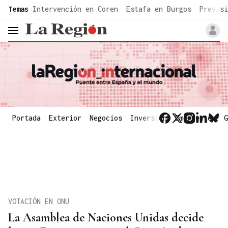
common.go-to-content
Temas
Intervención en Coren
Estafa en Burgos
Previsi
header.menu.open
Portada
Exterior
Negocios
Inversión
Emergentes
G
VOTACIÓN EN ONU
La Asamblea de Naciones Unidas decide