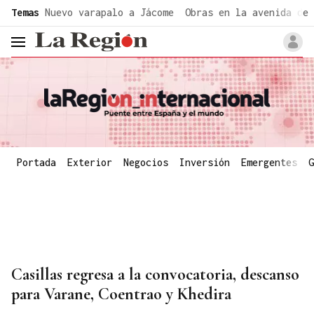
common.go-to-content
Temas
Nuevo varapalo a Jácome
Obras en la avenida de 
header.menu.open
Portada
Exterior
Negocios
Inversión
Emergentes
G
Casillas regresa a la convocatoria, descanso
para Varane, Coentrao y Khedira