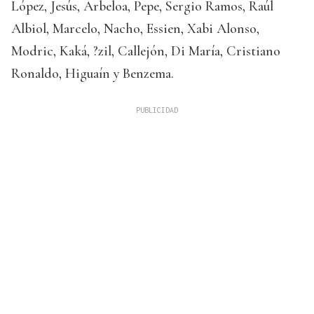
López, Jesús, Arbeloa, Pepe, Sergio Ramos, Raúl
Albiol, Marcelo, Nacho, Essien, Xabi Alonso,
Modric, Kaká, ?zil, Callejón, Di María, Cristiano
Ronaldo, Higuaín y Benzema.