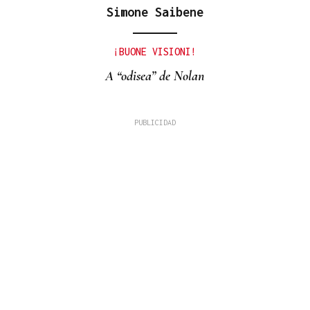
Simone Saibene
¡BUONE VISIONI!
A “odisea” de Nolan
Xose A. Perozo
PENSAR POR PENSAR
El incómodo vecino del sur