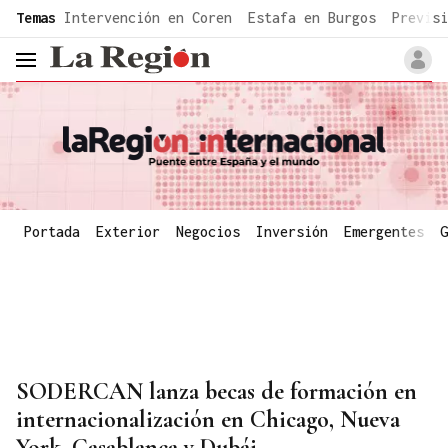
common.go-to-content
Temas
Intervención en Coren
Estafa en Burgos
Previsi
header.menu.open
Portada
Exterior
Negocios
Inversión
Emergentes
G
SODERCAN lanza becas de formación en
internacionalización en Chicago, Nueva
York, Casablanca y Dubái