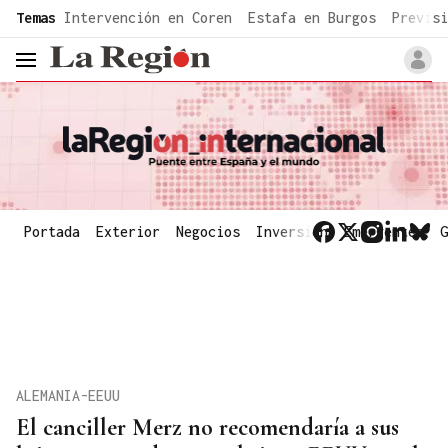
common.go-to-content
Temas
Intervención en Coren
Estafa en Burgos
Previsi
header.menu.open
Portada
Exterior
Negocios
Inversión
Emergentes
G
ALEMANIA-EEUU
El canciller Merz no recomendaría a sus