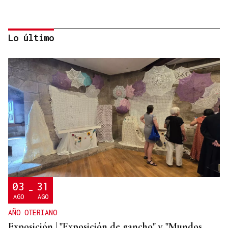
Lo último
TOMA DE POSESIÓN
El Rey acudirá a la toma de posesión de De la
Espriella como presidente de Colombia
03
31
-
AGO
AGO
AÑO OTERIANO
Exposición | "Exposición de gancho" y "Mundos