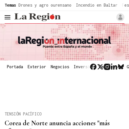
common.go-to-content
Temas
Drones y agro ourensano
Incendio en Baltar
Fes
header.menu.open
Portada
Exterior
Negocios
Inversión
Emergentes
G
TENSIÓN PACÍFICO
Corea de Norte anuncia acciones "más