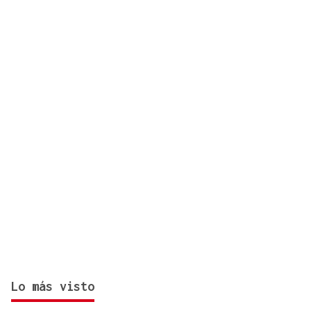
“Nos quedan cosas por ver, así que tendremos que
volver”
Lo más visto