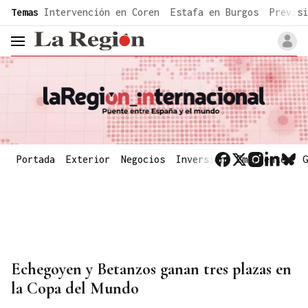
common.go-to-content
Temas
Intervención en Coren
Estafa en Burgos
Previsi
header.menu.open
Portada
Exterior
Negocios
Inversión
Emergentes
G
Echegoyen y Betanzos ganan tres plazas en
la Copa del Mundo