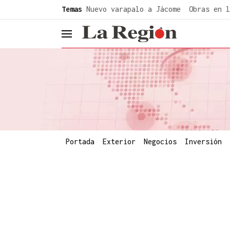
common.go-to-content
Temas
Nuevo varapalo a Jácome
Obras en l
header.menu.open
Portada
Exterior
Negocios
Inversión