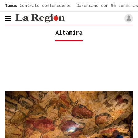
common.go-to-content
Temas
Contrato contenedores
Ourensano con 96 condenas
header.menu.open
Altamira