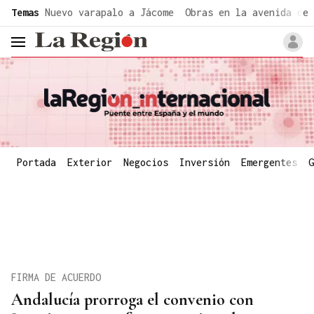
common.go-to-content
Temas
Nuevo varapalo a Jácome
Obras en la avenida de 
header.menu.open
Portada
Exterior
Negocios
Inversión
Emergentes
G
FIRMA DE ACUERDO
Andalucía prorroga el convenio con