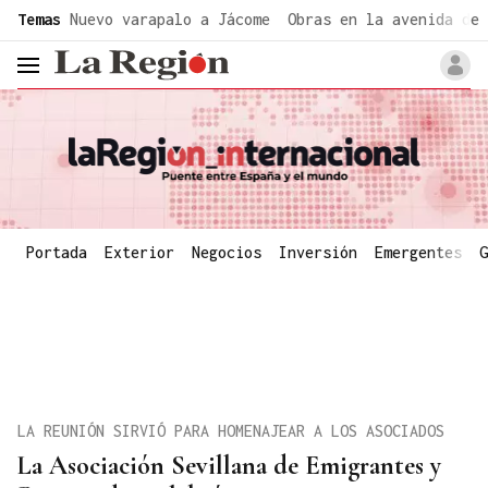
common.go-to-content
Temas
Nuevo varapalo a Jácome
Obras en la avenida de 
header.menu.open
Portada
Exterior
Negocios
Inversión
Emergentes
G
LA REUNIÓN SIRVIÓ PARA HOMENAJEAR A LOS ASOCIADOS
La Asociación Sevillana de Emigrantes y