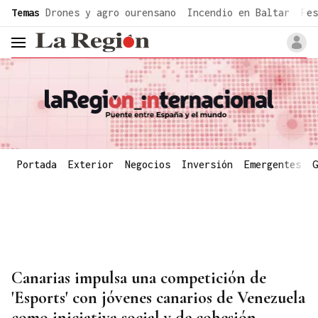
common.go-to-content
Temas
Drones y agro ourensano
Incendio en Baltar
Fes
header.menu.open
Portada
Exterior
Negocios
Inversión
Emergentes
G
Canarias impulsa una competición de
'Esports' con jóvenes canarios de Venezuela
como iniciativa social y de cohesión