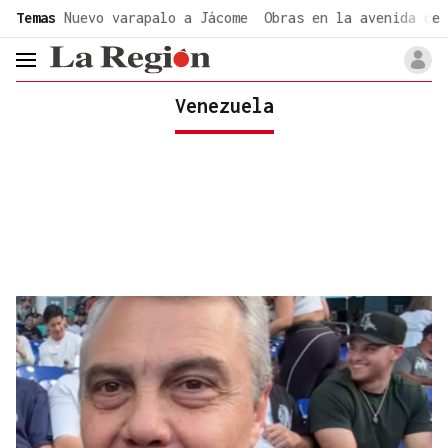
common.go-to-content
Temas
Nuevo varapalo a Jácome
Obras en la avenida de 
header.menu.open
Venezuela