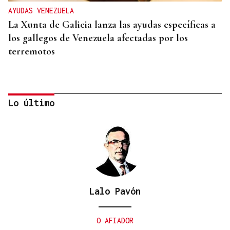
AYUDAS VENEZUELA
La Xunta de Galicia lanza las ayudas específicas a
los gallegos de Venezuela afectadas por los
terremotos
Lo último
Lalo Pavón
CURSOS ONLINE
Asturias ofrece a los centros asturianos cursos a
O AFIADOR
distancia de asturiano y eonaviego