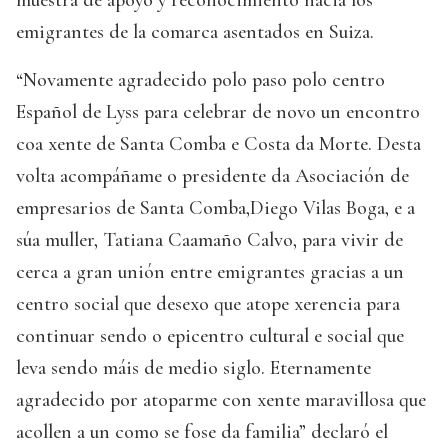
muestra de apoyo y reconocimiento hacia los
emigrantes de la comarca asentados en Suiza.
“Novamente agradecido polo paso polo centro
Español de Lyss para celebrar de novo un encontro
coa xente de Santa Comba e Costa da Morte. Desta
volta acompáñame o presidente da Asociación de
empresarios de Santa Comba,Diego Vilas Boga, e a
súa muller, Tatiana Caamaño Calvo, para vivir de
cerca a gran unión entre emigrantes gracias a un
centro social que desexo que atope xerencia para
continuar sendo o epicentro cultural e social que
leva sendo máis de medio siglo. Eternamente
agradecido por atoparme con xente maravillosa que
acollen a un como se fose da familia” declaró el