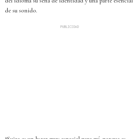
del idioma su seña de identidad y una parte esencial
de su sonido.
“Suiza es un lugar muy especial para mí, porque es