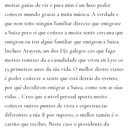
moitas ganas de vir e para min é un luxo poder
coñecer mundo grazas a miña música. A verdade e
que non teño ningún familiar directo que emigrase
a Suiza pero sí que coñezo a moita xente cercana que
emigrou ou ten algún familiar que emigrou a Suiza.
Incluso Araysen, un dos DJs galegos cos que fago
moitos remixes da a casualidade que viveu en Lyss os
13 primeiros anos da súa vida. O mellor destes viaxes
é poder coñecer a xente que está detrás do evento,
por qué decidiron emigrar a Suiza, como son as súas
vidas… Creo que a nivel persoal aporta moito
coñecer outros puntos de vista e experiencias
diferentes a túa. E por suposto, o mellor tamén é o
cariño que recibes. Neste caso o presidente da