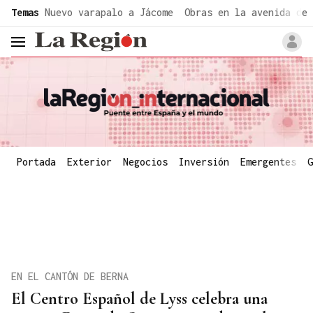
common.go-to-content
Temas
Nuevo varapalo a Jácome
Obras en la avenida de 
header.menu.open
Portada
Exterior
Negocios
Inversión
Emergentes
G
EN EL CANTÓN DE BERNA
El Centro Español de Lyss celebra una