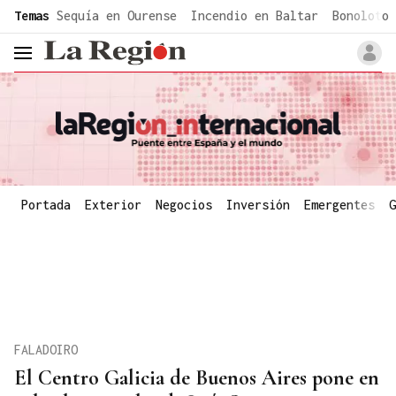
common.go-to-content
Temas
Sequía en Ourense
Incendio en Baltar
Bonoloto 
header.menu.open
Portada
Exterior
Negocios
Inversión
Emergentes
G
FALADOIRO
El Centro Galicia de Buenos Aires pone en