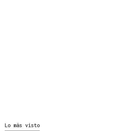
35 ANIVERSARIO
Fiesta | Festa da Vendimia de Leiro de 2026
Lo más visto