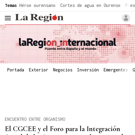
common.go-to-content
Temas
Héroe ourensano
Cortes de agua en Ourense
Pres
header.menu.open
Portada
Exterior
Negocios
Inversión
Emergentes
G
ENCUENTRO ENTRE ORGANISMO
El CGCEE y el Foro para la Integración