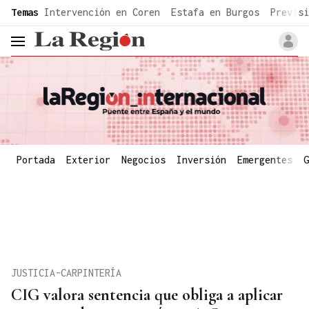
common.go-to-content
Temas
Intervención en Coren
Estafa en Burgos
Previsi
header.menu.open
Portada
Exterior
Negocios
Inversión
Emergentes
G
JUSTICIA-CARPINTERÍA
CIG valora sentencia que obliga a aplicar