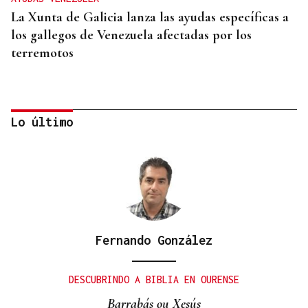
La Xunta de Galicia lanza las ayudas específicas a
los gallegos de Venezuela afectadas por los
terremotos
Lo último
Fernando González
CURSOS ONLINE
Asturias ofrece a los centros asturianos cursos a
DESCUBRINDO A BIBLIA EN OURENSE
distancia de asturiano y eonaviego
Barrabás ou Xesús