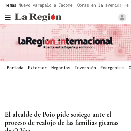
common.go-to-content
Temas
Nuevo varapalo a Jácome
Obras en la avenida de 
header.menu.open
Portada
Exterior
Negocios
Inversión
Emergentes
G
El alcalde de Poio pide sosiego ante el
proceso de realojo de las familias gitanas
de O Vao