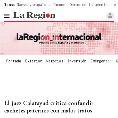
common.go-to-content
Temas
Nuevo varapalo a Jácome
Obras en la avenida de 
header.menu.open
Portada
Exterior
Negocios
Inversión
Emergentes
G
El juez Calatayud critica confundir
cachetes paternos con malos tratos