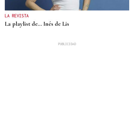
LA REVISTA
La playlist de... Inés de Lis
LA REVISTA
El "folk vulnerable" de Inés de Lis en su debut
como solista