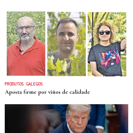
AYUDAS VENEZUELA
La Xunta de Galicia lanza las ayudas específicas a
los gallegos de Venezuela afectadas por los
terremotos
PRODUTOS GALEGOS
Aposta firme por viños de calidade