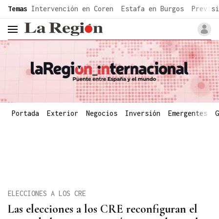
common.go-to-content
Temas
Intervención en Coren
Estafa en Burgos
Previsi
header.menu.open
Portada
Exterior
Negocios
Inversión
Emergentes
G
ELECCIONES A LOS CRE
Las elecciones a los CRE reconfiguran el