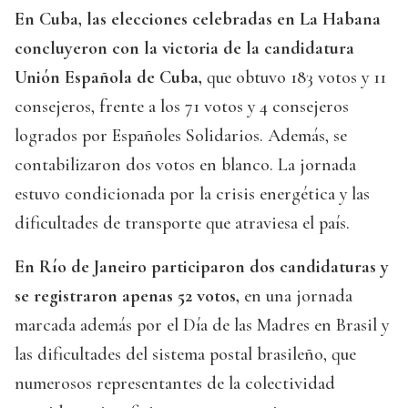
En Cuba, las elecciones celebradas en La Habana
concluyeron con la victoria de la candidatura
Unión Española de Cuba,
que obtuvo 183 votos y 11
consejeros, frente a los 71 votos y 4 consejeros
logrados por Españoles Solidarios. Además, se
contabilizaron dos votos en blanco. La jornada
estuvo condicionada por la crisis energética y las
dificultades de transporte que atraviesa el país.
En Río de Janeiro participaron dos candidaturas y
se registraron apenas 52 votos,
en una jornada
marcada además por el Día de las Madres en Brasil y
las dificultades del sistema postal brasileño, que
numerosos representantes de la colectividad