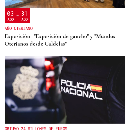
Clube de Salvador de Bahía
03
31
-
AGO
AGO
AÑO OTERIANO
Exposición | "Exposición de gancho" y "Mundos
Oterianos desde Caldelas"
OBTUVO 24 MILLONES DE EUROS