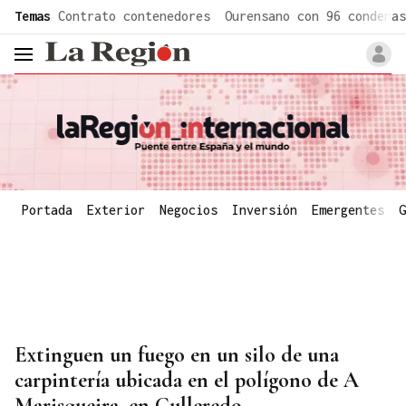
common.go-to-content
Temas
Contrato contenedores
Ourensano con 96 condenas
header.menu.open
Portada
Exterior
Negocios
Inversión
Emergentes
G
Extinguen un fuego en un silo de una
carpintería ubicada en el polígono de A
Marisqueira, en Culleredo