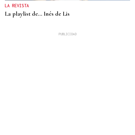
LA REVISTA
La playlist de... Inés de Lis
LA REVISTA
El "folk vulnerable" de Inés de Lis en su debut
como solista