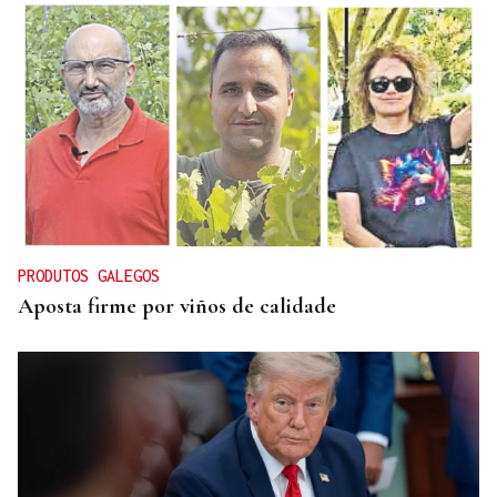
AYUDAS VENEZUELA
La Xunta de Galicia lanza las ayudas específicas a
los gallegos de Venezuela afectadas por los
terremotos
PRODUTOS GALEGOS
Aposta firme por viños de calidade