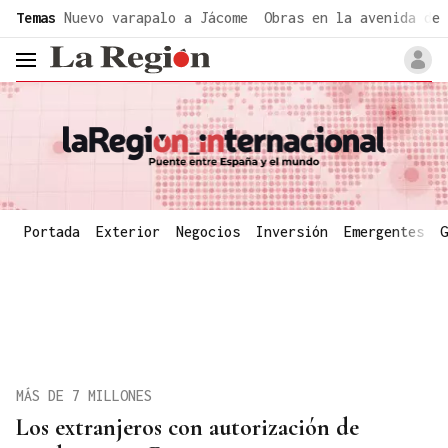
common.go-to-content
Temas
Nuevo varapalo a Jácome
Obras en la avenida de 
header.menu.open
Portada
Exterior
Negocios
Inversión
Emergentes
G
MÁS DE 7 MILLONES
Los extranjeros con autorización de