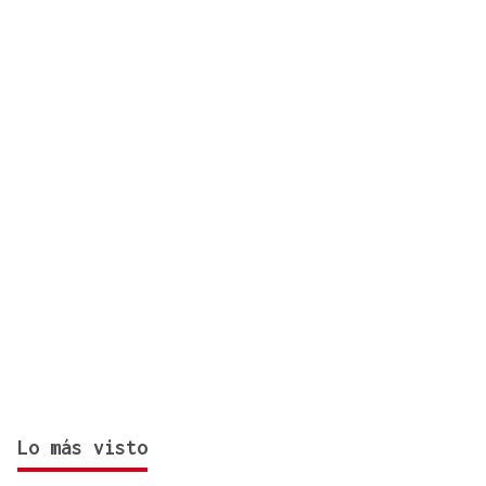
eclipse con más de 24.000 agentes
Lo más visto