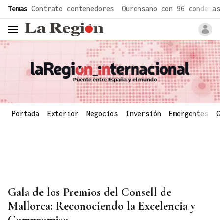
common.go-to-content
Temas
Contrato contenedores
Ourensano con 96 condenas
header.menu.open
Portada
Exterior
Negocios
Inversión
Emergentes
G
Gala de los Premios del Consell de
Mallorca: Reconociendo la Excelencia y
Compromiso