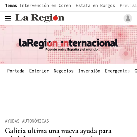
common.go-to-content
Temas
Intervención en Coren
Estafa en Burgos
Previsi
header.menu.open
Portada
Exterior
Negocios
Inversión
Emergentes
G
AYUDAS AUTONÓMICAS
Galicia ultima una nueva ayuda para