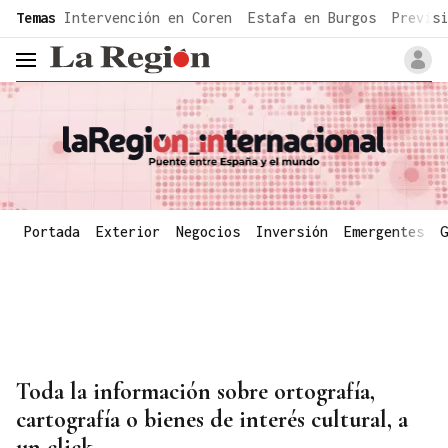
common.go-to-content
Temas
Intervención en Coren
Estafa en Burgos
Previsi
header.menu.open
Portada
Exterior
Negocios
Inversión
Emergentes
G
Toda la información sobre ortografía,
cartografía o bienes de interés cultural, a
un click