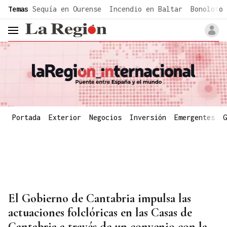
common.go-to-content
Temas
Sequía en Ourense
Incendio en Baltar
Bonoloto 
header.menu.open
Portada
Exterior
Negocios
Inversión
Emergentes
G
El Gobierno de Cantabria impulsa las
actuaciones folclóricas en las Casas de
Cantabria a través de un convenio con la