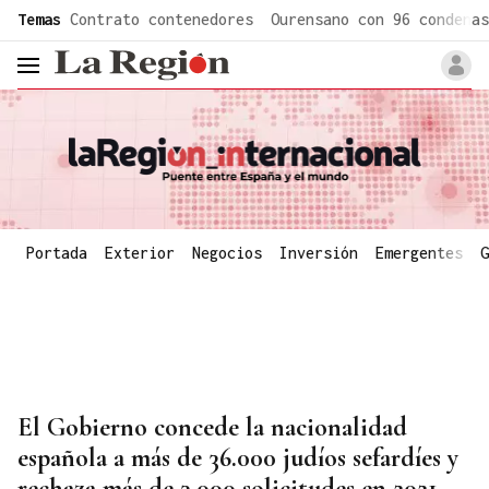
common.go-to-content
Temas
Contrato contenedores
Ourensano con 96 condenas
header.menu.open
Portada
Exterior
Negocios
Inversión
Emergentes
G
El Gobierno concede la nacionalidad
española a más de 36.000 judíos sefardíes y
rechaza más de 3.000 solicitudes en 2021