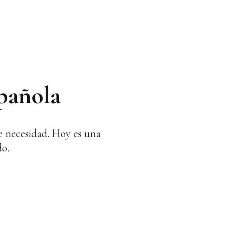
pañola
de necesidad. Hoy es una
do.