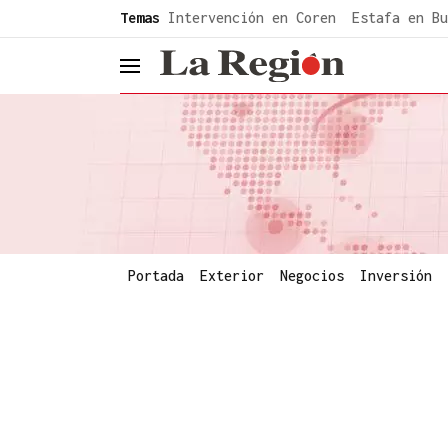
common.go-to-content
Temas
Intervención en Coren
Estafa en Bu
header.menu.open
Portada
Exterior
Negocios
Inversión