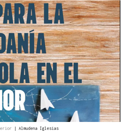
xterior
|
Almudena Iglesias