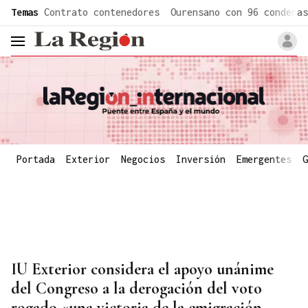
common.go-to-content
Temas
Contrato contenedores
Ourensano con 96 condenas
header.menu.open
Portada
Exterior
Negocios
Inversión
Emergentes
G
IU Exterior considera el apoyo unánime
del Congreso a la derogación del voto
rogado «una victoria de la emigración