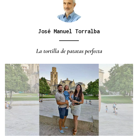
José Manuel Torralba
DIA DE GALICIA
Naturales de Galicia celebra el dia de la Patria
La tortilla de patatas perfecta
gallega venerando al Apóstol Santiago