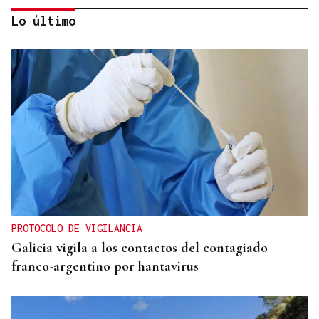
Lo último
DEPORTE EN LA DIÁSPORA
La Xunta ratifica su apoyo al Galicia Esporte
Clube de Salvador de Bahía
PROTOCOLO DE VIGILANCIA
Galicia vigila a los contactos del contagiado
franco-argentino por hantavirus