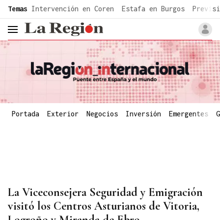
common.go-to-content
Temas
Intervención en Coren
Estafa en Burgos
Previsi
header.menu.open
Portada
Exterior
Negocios
Inversión
Emergentes
G
La Viceconsejera Seguridad y Emigración
visitó los Centros Asturianos de Vitoria,
Logroño y Miranda de Ebro