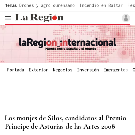
common.go-to-content
Temas
Drones y agro ourensano
Incendio en Baltar
Fes
header.menu.open
Portada
Exterior
Negocios
Inversión
Emergentes
G
Los monjes de Silos, candidatos al Premio
Príncipe de Asturias de las Artes 2008