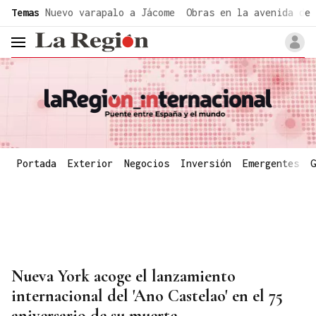
common.go-to-content
Temas
Nuevo varapalo a Jácome
Obras en la avenida de 
header.menu.open
Portada
Exterior
Negocios
Inversión
Emergentes
G
Nueva York acoge el lanzamiento
internacional del 'Ano Castelao' en el 75
aniversario de su muerte