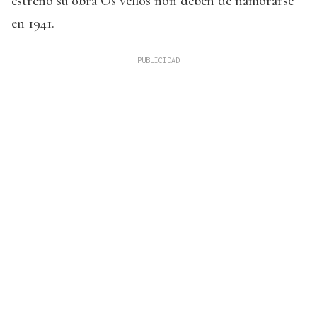
estrenó su obra Os vellos non deben de namorarse
en 1941.