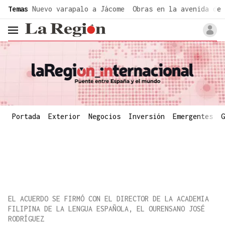
common.go-to-content
Temas
Nuevo varapalo a Jácome
Obras en la avenida de 
header.menu.open
Portada
Exterior
Negocios
Inversión
Emergentes
G
EL ACUERDO SE FIRMÓ CON EL DIRECTOR DE LA ACADEMIA
FILIPINA DE LA LENGUA ESPAÑOLA, EL OURENSANO JOSÉ
RODRÍGUEZ