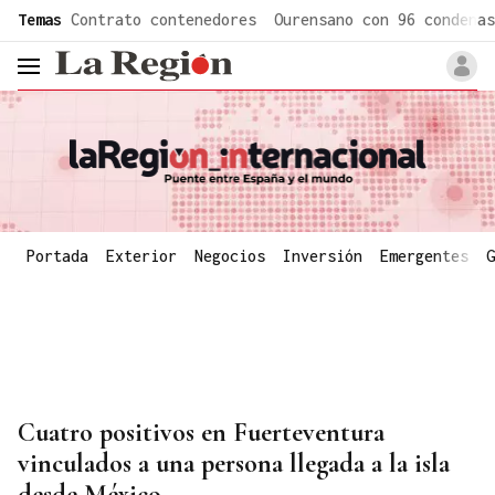
common.go-to-content
Temas
Contrato contenedores
Ourensano con 96 condenas
header.menu.open
Portada
Exterior
Negocios
Inversión
Emergentes
G
Cuatro positivos en Fuerteventura
vinculados a una persona llegada a la isla
desde México