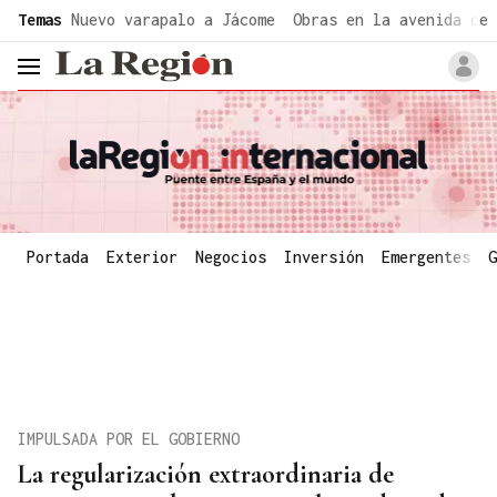
common.go-to-content
Temas
Nuevo varapalo a Jácome
Obras en la avenida de 
header.menu.open
Portada
Exterior
Negocios
Inversión
Emergentes
G
IMPULSADA POR EL GOBIERNO
La regularización extraordinaria de