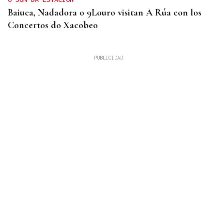
Baiuca, Nadadora o 9Louro visitan A Rúa con los
Concertos do Xacobeo
DESCARTAN CUALQUIER RIESGO
Vídeo | La NASA confirma el impacto de restos de
un cohete de SpaceX contra la Luna