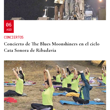
CONCIERTO EN PARÍS
La música de Vigo conquista París con una misa
solemne y dos memorables conciertos
06
AGO
CONCIERTOS
Concierto de The Blues Moonshiners en el ciclo
Cata Sonora de Ribadavia