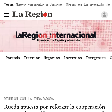
common.go-to-content
Temas
Nuevo varapalo a Jácome
Obras en la avenida de 
header.menu.open
Portada
Exterior
Negocios
Inversión
Emergentes
G
REUNIÓN CON LA EMBAJADORA
Rueda apuesta por reforzar la cooperación