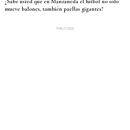
¿Sabe usted que en Manzaneda el fútbol no solo
mueve balones, también paellas gigantes?
DAR EXPLICACIONES
Los ministros Robles, Marlaska, Albares y Bolaños
comparecerán en el Congreso para explicar la
crisis migratoria en Ceuta