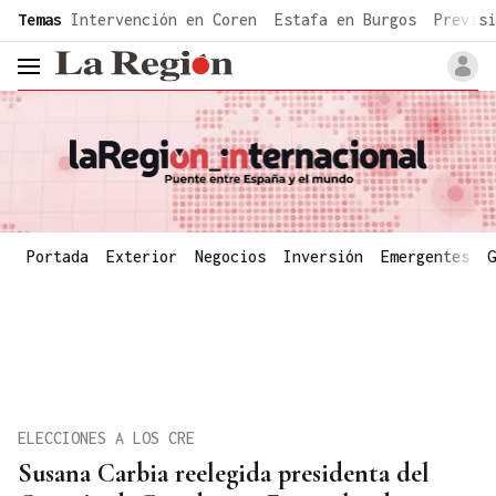
common.go-to-content
Temas
Intervención en Coren
Estafa en Burgos
Previsi
header.menu.open
Portada
Exterior
Negocios
Inversión
Emergentes
G
ELECCIONES A LOS CRE
Susana Carbia reelegida presidenta del