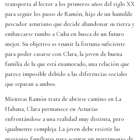
transporta al lector a los primeros años del siglo XX
para seguir los pasos de Ramón, hijo de un humilde
pescador asturiano que decide abandonar su tierra y
embarcarse rumbo a Cuba en busca de un futuro
mejor. Su objetivo es reunir la fortuna suficiente
para poder casarse con Clara, la joven de buena
familia de la que está enamorado, una relación que
parece imposible debido a las diferencias sociales
que separan a ambos.
Mientras Ramón trata de abrirse camino en La
Habana, Clara permanece en Asturias
enfrentándose a una realidad muy distinta, pero
igualmente compleja. La joven debe resistir las
presiones familiares para aceptar un matrimonio de