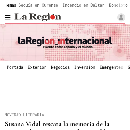
common.go-to-content
Temas
Sequía en Ourense
Incendio en Baltar
Bonoloto 
header.menu.open
Portada
Exterior
Negocios
Inversión
Emergentes
G
NOVEDAD LITERARIA
Susana Vidal rescata la memoria de la