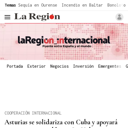
common.go-to-content
Temas
Sequía en Ourense
Incendio en Baltar
Bonoloto 
header.menu.open
Portada
Exterior
Negocios
Inversión
Emergentes
G
COOPERACIÓN INTERNACIONAL
Asturias se solidariza con Cuba y apoyará