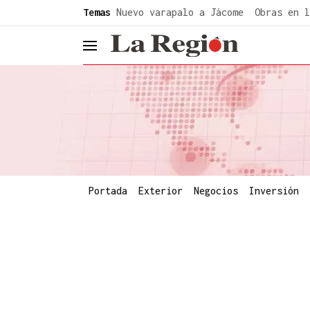
common.go-to-content
Temas
Nuevo varapalo a Jácome
Obras en l
header.menu.open
Portada
Exterior
Negocios
Inversión