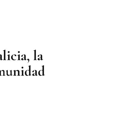
icia, la
omunidad