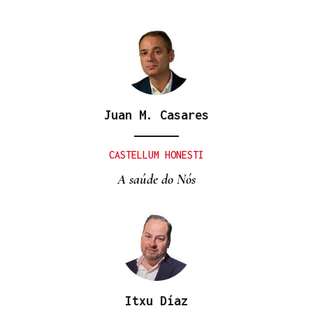
Juan M. Casares
CONTAMINACIÓN
Manglares, marismas y praderas marinas liberan
CASTELLUM HONESTI
unas 26 toneladas de mercurio cuando se
A saúde do Nós
degradan
Itxu Díaz