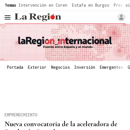
common.go-to-content
Temas
Intervención en Coren
Estafa en Burgos
Previsi
header.menu.open
Portada
Exterior
Negocios
Inversión
Emergentes
G
EMPRENDIMIENTO
Nueva convocatoria de la aceleradora de