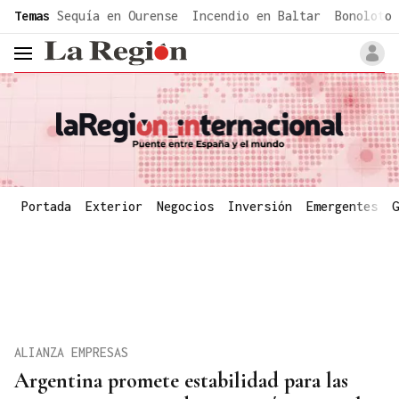
common.go-to-content
Temas
Sequía en Ourense
Incendio en Baltar
Bonoloto 
header.menu.open
Portada
Exterior
Negocios
Inversión
Emergentes
G
ALIANZA EMPRESAS
Argentina promete estabilidad para las