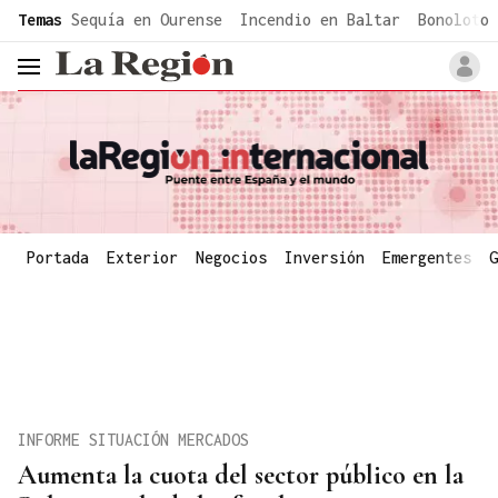
common.go-to-content
Temas
Sequía en Ourense
Incendio en Baltar
Bonoloto 
header.menu.open
Portada
Exterior
Negocios
Inversión
Emergentes
G
INFORME SITUACIÓN MERCADOS
Aumenta la cuota del sector público en la