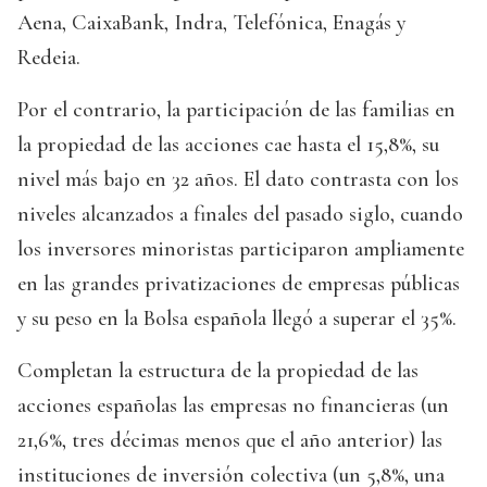
Aena, CaixaBank, Indra, Telefónica, Enagás y
Redeia.
Por el contrario, la participación de las familias en
la propiedad de las acciones cae hasta el 15,8%, su
nivel más bajo en 32 años. El dato contrasta con los
niveles alcanzados a finales del pasado siglo, cuando
los inversores minoristas participaron ampliamente
en las grandes privatizaciones de empresas públicas
y su peso en la Bolsa española llegó a superar el 35%.
Completan la estructura de la propiedad de las
acciones españolas las empresas no financieras (un
21,6%, tres décimas menos que el año anterior) las
instituciones de inversión colectiva (un 5,8%, una