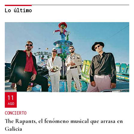
Lo último
INTERNACIONALIZACIÓN
Sodercan ofrece un programa gratuito para
ayudar a las pymes cántabras a iniciarse en la
exportación
11
AGO
CONCIERTO
The Rapants, el fenómeno musical que arrasa en
Galicia