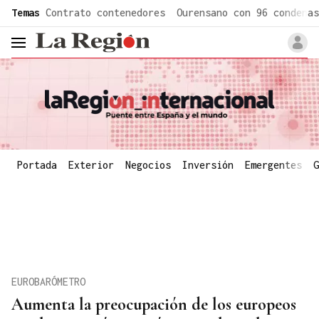
common.go-to-content
Temas
Contrato contenedores
Ourensano con 96 condenas
header.menu.open
Portada
Exterior
Negocios
Inversión
Emergentes
G
EUROBARÓMETRO
Aumenta la preocupación de los europeos