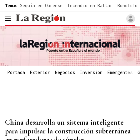
common.go-to-content
Temas
Sequía en Ourense
Incendio en Baltar
Bonoloto 
header.menu.open
Portada
Exterior
Negocios
Inversión
Emergentes
G
China desarrolla un sistema inteligente
para impulsar la construcción subterránea
en perforadoras de túneles