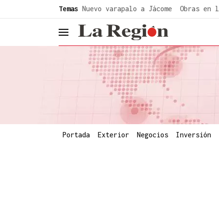
common.go-to-content
Temas
Nuevo varapalo a Jácome
Obras en l
header.menu.open
Portada
Exterior
Negocios
Inversión