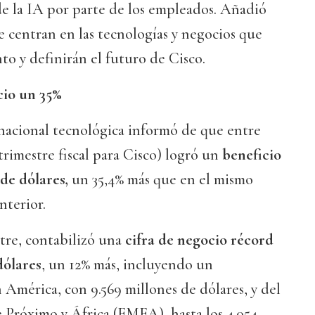
de la IA por parte de los empleados. Añadió
se centran en las tecnologías y negocios que
to y definirán el futuro de Cisco.
cio un 35%
inacional tecnológica informó de que entre
 trimestre fiscal para Cisco) logró un
beneficio
 de dólares,
un 35,4% más que en el mismo
nterior.
tre, contabilizó una
cifra de negocio récord
dólares
, un 12% más, incluyendo un
 América, con 9.569 millones de dólares, y del
 Próximo y África (EMEA), hasta los 4.054