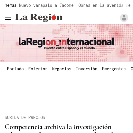
common.go-to-content
Temas
Nuevo varapalo a Jácome
Obras en la avenida de 
header.menu.open
Portada
Exterior
Negocios
Inversión
Emergentes
G
SUBIDA DE PRECIOS
Competencia archiva la investigación