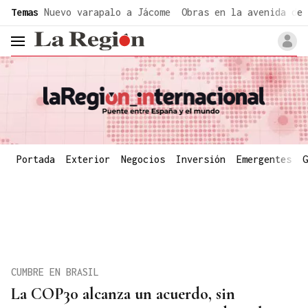
common.go-to-content
Temas
Nuevo varapalo a Jácome
Obras en la avenida de 
header.menu.open
Portada
Exterior
Negocios
Inversión
Emergentes
G
CUMBRE EN BRASIL
La COP30 alcanza un acuerdo, sin