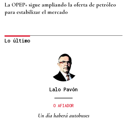
La OPEP+ sigue ampliando la oferta de petróleo
para estabilizar el mercado
Lo último
Lalo Pavón
OPORTUNIDADES
Copenhague destina 1.350 millones a la
O AFIADOR
construcción de una nueva línea de metro
Un día haberá autobuses