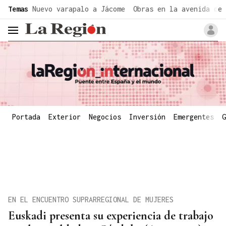
common.go-to-content
Temas
Nuevo varapalo a Jácome
Obras en la avenida de 
header.menu.open
Portada
Exterior
Negocios
Inversión
Emergentes
G
EN EL ENCUENTRO SUPRARREGIONAL DE MUJERES
Euskadi presenta su experiencia de trabajo